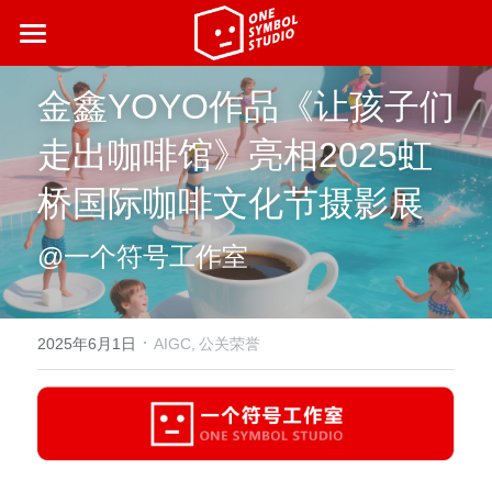
首页
金鑫YOYO作品《让孩子们
最新动态
走出咖啡馆》亮相2025虹
营销案例
桥国际咖啡文化节摄影展
了解我们
@一个符号工作室
合伙人招募
·
2025年6月1日
AIGC,
公关荣誉