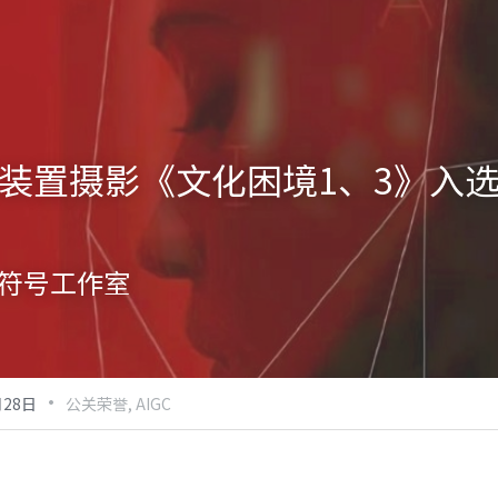
GC装置摄影《文化困境1、3》入
符号工作室
·
月28日
公关荣誉,
AIGC