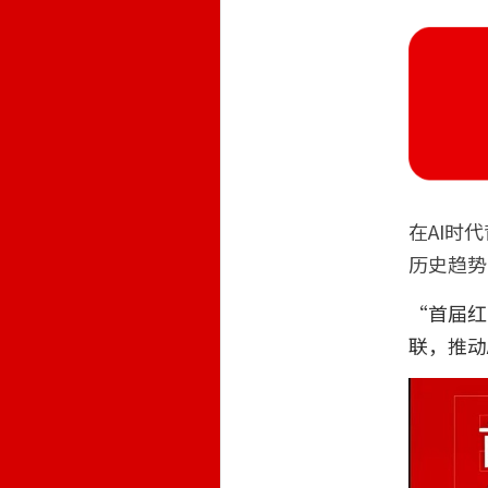
在AI时
历史趋势
“首届红
联，推动