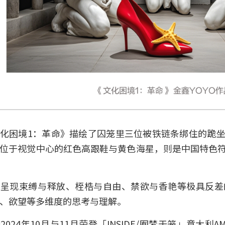
化困境1：革命》描绘了囚笼里三位被铁链条绑住的跪
位于视觉中心的红色高跟鞋与黄色海星，则是中国特色
体呈现束缚与释放、桎梏与自由、禁欲与香艳等极具反差
、欲望等多维度的思考与理解。
024年10月与11月荣登「INSIDE/囿梦于笼」意大利AM