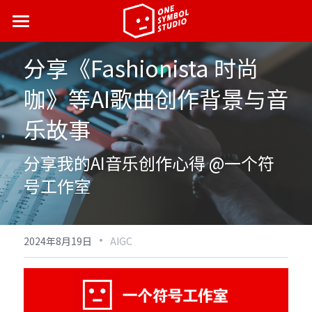
首页
分享《Fashionista 时尚
最新动态
咖》等AI歌曲创作背景与音
营销案例
乐故事
了解我们
分享我的AI音乐创作心得 @一个符
合伙人招募
号工作室
·
2024年8月19日
AIGC